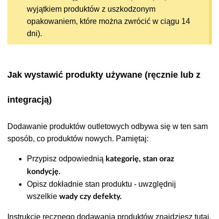
wyjątkiem produktów z uszkodzonym
opakowaniem, które można zwrócić w ciągu 14
dni).
Jak wystawić produkty używane (ręcznie lub z
integracją)
Widok możliwości filtrowania według
stanu.
Dodawanie produktów outletowych odbywa się w ten sam
sposób, co produktów nowych.
Pamiętaj:
Przypisz odpowiednią
kategorię, stan oraz
kondycję.
Opisz dokładnie stan produktu - uwzględnij
wszelkie
wady czy defekty.
Instrukcję ręcznego dodawania produktów znajdziesz
tutaj
.