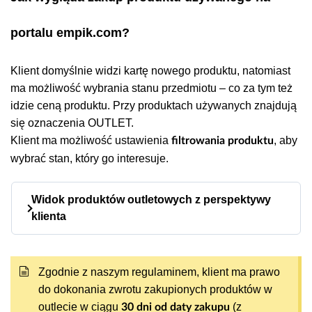
portalu empik.com?
Klient domyślnie widzi kartę nowego produktu, natomiast
ma możliwość wybrania stanu przedmiotu – co za tym też
idzie ceną produktu. Przy produktach używanych znajdują
się oznaczenia OUTLET.
Klient ma możliwość ustawienia
, aby
filtrowania produktu
wybrać stan, który go interesuje.
Widok produktów outletowych z perspektywy
klienta
Widok produktu z dostępną ofertą
OUTLET.
Zgodnie z naszym regulaminem, klient ma prawo
do dokonania zwrotu zakupionych produktów w
outlecie w ciągu
(z
30 dni od daty zakupu