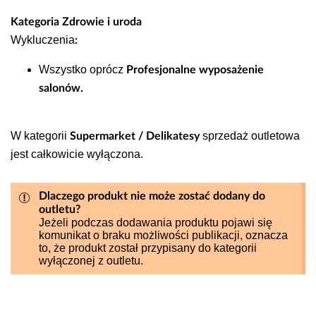
Zaznacz wybrane pozycje.
Dodatkowo możesz od razu powiązać z tym
Kategoria Zdrowie i uroda
Następnie wybierz jedną z akcji:
ustawieniem opcję „
”, tak aby
VAT Marża
Wykluczenia
:
"Zmień stan produktu EmpikPlace”.
system automatycznie uzupełniał oba pola.
"Zmień parametr VAT Marża
Wszystko oprócz
Profesjonalne wyposażenie
produktów EmpikPlace”.
salonów.
W kategorii
sprzedaż outletowa
Supermarket / Delikatesy
jest całkowicie wyłączona.
Zmiana stanu produktu pojedynczo
Dlaczego produkt nie może zostać dodany do
Aby zmienić stan tylko jednego produktu:
outletu?
Jeżeli podczas dodawania produktu pojawi się
Wejdź w menu
.
„Produkty”
komunikat o braku możliwości publikacji, oznacza
Otwórz wybrany produkt.
to, że produkt został przypisany do kategorii
wyłączonej z outletu.
W sekcji
przejdź do
„Dane produktu”
zakładki
.
„Ogólne”
W polu
wybierz
„Stan produktu Empik”