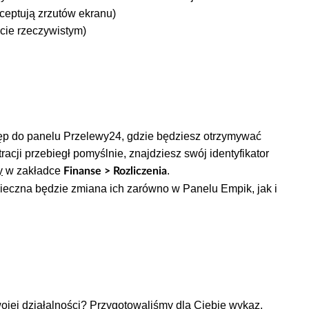
ceptują zrzutów ekranu)
cie rzeczywistym)
ęp do panelu Przelewy24, gdzie będziesz otrzymywać
racji przebiegł pomyślnie, znajdziesz swój identyfikator
y
w zakładce
.
Finanse > Rozliczenia
nieczna będzie zmiana ich zarówno w Panelu Empik, jak i
jej działalności? Przygotowaliśmy dla Ciebie wykaz.