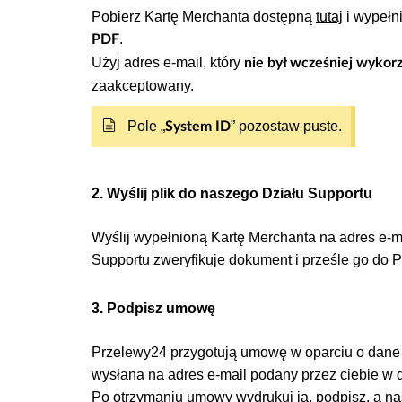
zakładce
w
Centrum Zarz
Rozliczenia
Pobierz Kartę Merchanta dostępną
tutaj
i wypełn
Wykonaj przelew weryfikacyjny (koszt
.
PDF
Użyj adres e-mail, który
nie był wcześniej wykor
Krok 7: Dostarczenie dokumentów
zaakceptowany.
Przejdź do:
Moje konto > Szczegóły 
Pole „
” pozostaw puste.
System ID
Dołącz skany wymaganych dokumentów
Potrzebny będzie również dokument PEP 
2. Wyślij plik do naszego Działu Supportu
Krok 8: Twój identyfikator Przelewy24
Po zakończeniu całego procesu weryfikacj
Wyślij wypełnioną Kartę Merchanta na adres e-m
w
Centrum Zarządzania Sprze
Rozliczenia
Supportu zweryfikuje dokument i prześle go do 
3. Podpisz umowę
Przelewy24 przygotują umowę w oparciu o dane
wysłana na adres e-mail podany przez ciebie w
Po otrzymaniu umowy wydrukuj ją, podpisz, a n