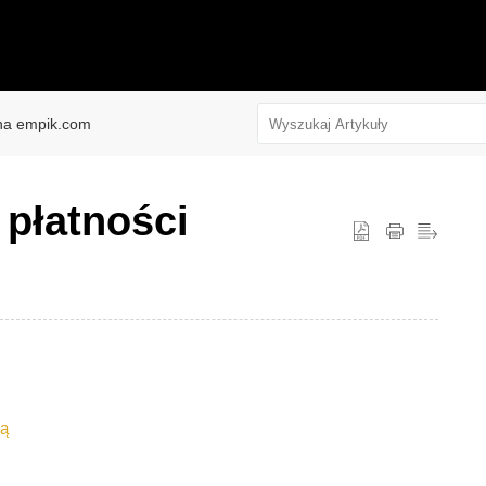
na empik.com​
 płatności
e
cą