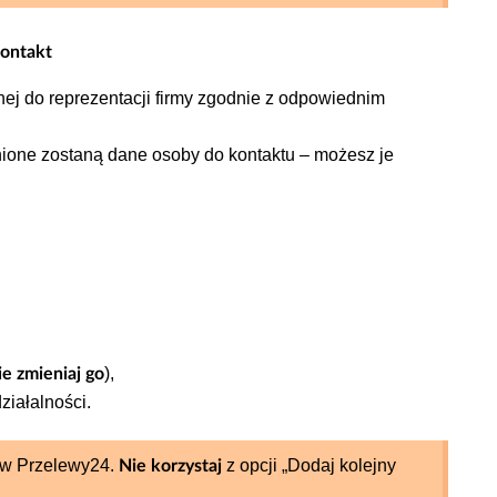
kontakt
j do reprezentacji firmy zgodnie z odpowiednim
ione zostaną dane osoby do kontaktu –
możesz je
),
ie zmieniaj go
ziałalności.
 w Przelewy24.
z opcji „Dodaj kolejny
Nie korzystaj