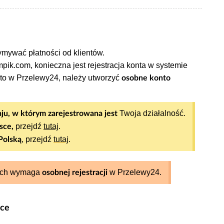
ymywać płatności od klientów.
ik.com, konieczna jest rejestracja konta w systemie
nto w
Przelewy24, należy utworzyć
osobne konto
Twoja działalność.
raju, w którym zarejestrowana jest
przejdź
tutaj
.
sce,
, przejdź
tutaj
.
Polską
 nich wymaga
w Przelewy24.
osobnej rejestracji
sce