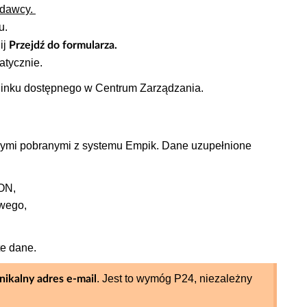
edawcy
.
u.
ij
Przejdź do formularza.
atycznie.
j linku dostępnego w Centrum Zarządzania.
nymi pobranymi z systemu Empik. Dane uzupełnione
GON,
owego,
te dane.
. Jest to wymóg P24, niezależny
nikalny adres e-mail