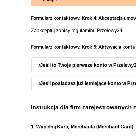
Formularz kontaktowy. Krok
4: Akceptacja umo
Zaakceptuj zapisy regulaminu Przelewy24.
Formularz kontaktowy. Krok
5: Aktywacja konta
Jeśli to Twoje pierwsze konto w Przelewy
Po kliknięciu
na
Dokończ proces rejestracji
Jeśli posiadasz już istniejące konto w Pr
wiadomość z danymi do logowania do Panel
mail, aby się zalogować.
Po kliknięciu
Dokończ proces rejestra
Wskaż adres e-mail, z którego będziesz k
otrzymasz wiadomość z danymi do log
Instrukcja dla firm zarejestrowanych 
wiadomości e-mail, aby się zalogow
Krok 6: Weryfikacja konta bankowego
Wskaż adres e-mail, z którego będzi
Zaloguj się do panelu Przelewy24.
1. Wypełnij Kartę Merchanta (Merchant Card)
Po zakończeniu całego procesu weryf
Wejdź w
Moje konto > Szczegóły um