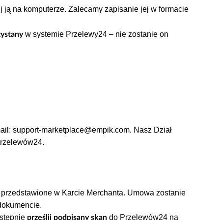
ądzania Sprzedawcy.
ij ją na komputerze. Zalecamy zapisanie jej w formacie
 1,50 PLN), klikając
.
Zapłać online
w systemie Przelewy24 – nie zostanie on
zystany
.
umowy > Prześlij dokumenty
 – w zależności od typu działalności.
–
pobierz wzór tutaj.
i, swój
znajdziesz w zakładce
identyfikator P24
ail:
support-marketplace@empik.com
. Nasz Dział
dawcy.
Przelewów24.
 przedstawione w Karcie Merchanta. Umowa zostanie
 dokumencie.
astępnie
do Przelewów24 na
prześlij podpisany skan