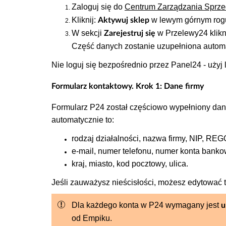
Zaloguj się do
Centrum Zarządzania Sprz
Kliknij
:
w lewym górnym rog
Aktywuj sklep
W sekcji
w Przelewy24 klikn
Zarejestruj się
Część danych zostanie uzupełniona autom
Nie loguj się bezpośrednio przez Panel24 - uży
Formularz kontaktowy. Krok 1: Dane firmy
Formularz P24 został częściowo wypełniony da
automatycznie to:
rodzaj działalności, nazwa firmy, NIP, RE
e-mail, numer telefonu, numer konta bank
kraj, miasto, kod pocztowy, ulica.
Jeśli zauważysz nieścisłości, możesz edytować 
Dla każdego konta w P24 wymagany jest
u
od Empiku.