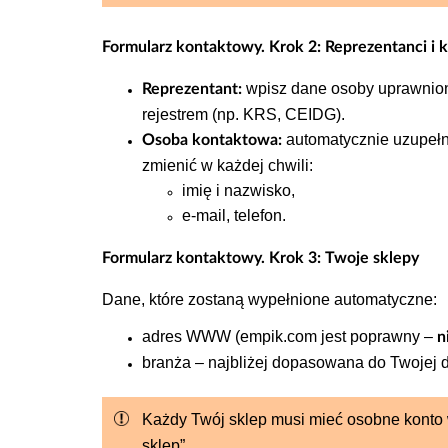
Formularz kontaktowy. Krok
2: Reprezentanci i 
wpisz dane osoby uprawnione
Reprezentant:
rejestrem (np.
KRS
, CEIDG).
automatycznie uzupełn
Osoba kontaktowa:
zmienić
w każdej chwili:
imię i nazwisko,
e-mail, telefon.
Formularz kontaktowy. Krok
3: Twoje sklepy
Dane, które zostaną wypełnione automatyczne:
adres WWW (empik.com jest poprawny –
n
branża – najbliżej dopasowana do Twojej d
Każdy Twój sklep musi mieć osobne konto
sklep”.